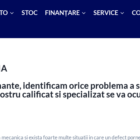
TO
STOC
FINANȚARE
SERVICE
CO
IA
nte, identificam orice problema a si
ostru calificat si specializat se va 
mecanica si exista foarte multe situatii in care un defect porne