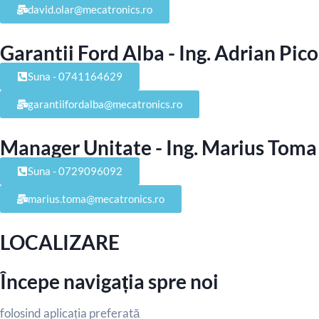
david.olar@mecatronics.ro
Garantii Ford Alba - Ing. Adrian Pico
Suna - 0741164629
garantiifordalba@mecatronics.ro
Manager Unitate - Ing. Marius Toma
Suna - 0729096092
marius.toma@mecatronics.ro
LOCALIZARE
Începe navigația spre noi
folosind aplicația preferată