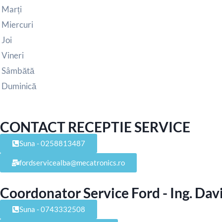
Marți
Miercuri
Joi
Vineri
Sâmbătă
Duminică
CONTACT RECEPTIE SERVICE
Suna - 0258813487
fordservicealba@mecatronics.ro
Coordonator Service Ford - Ing. Dav
Suna - 0743332508