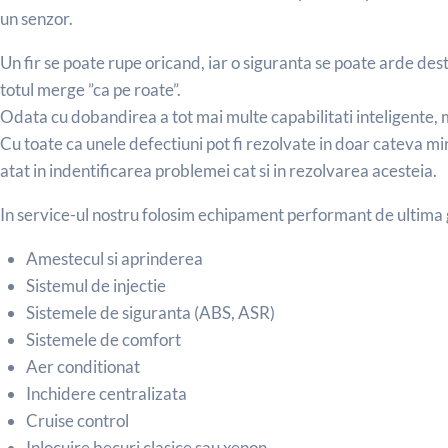
un senzor.
Un fir se poate rupe oricand, iar o siguranta se poate arde dest
totul merge ”ca pe roate”.
Odata cu dobandirea a tot mai multe capabilitati inteligente, 
Cu toate ca unele defectiuni pot fi rezolvate in doar cateva m
atat in indentificarea problemei cat si in rezolvarea acesteia.
In service-ul nostru
folosim echipament performant de ultima g
Amestecul si aprinderea
Sistemul de injectie
Sistemele de siguranta (ABS, ASR)
Sistemele de comfort
Aer conditionat
Inchidere centralizata
Cruise control
Inlocuire becuri clasice sau xenon