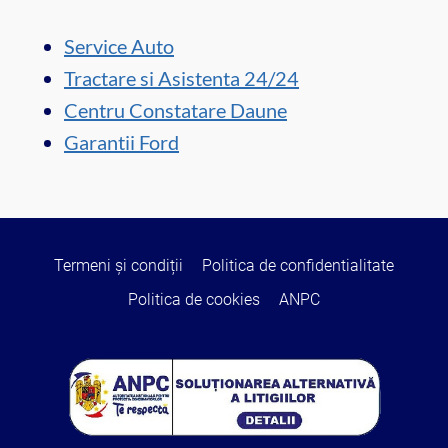
Service Auto
Tractare si Asistenta 24/24
Centru Constatare Daune
Garantii Ford
Termeni și condiții
Politica de confidentialitate
Politica de cookies
ANPC