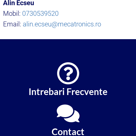
Alin Ecseu
Mobil:
0730539520
Email:
alin.ecseu@mecatronics.ro
Intrebari Frecvente
Contact