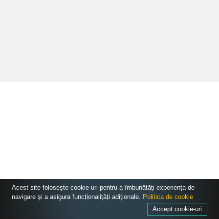
Acest site folosește cookie-uri pentru a îmbunătăți experiența de
navigare și a asigura funcționalițăți adiționale.
Politica de cookie
Accept cookie-uri