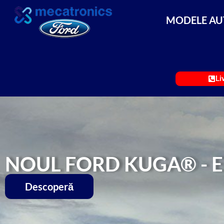
MODELE AU
Li
NOUL FORD KUGA® - ED
Descoperă