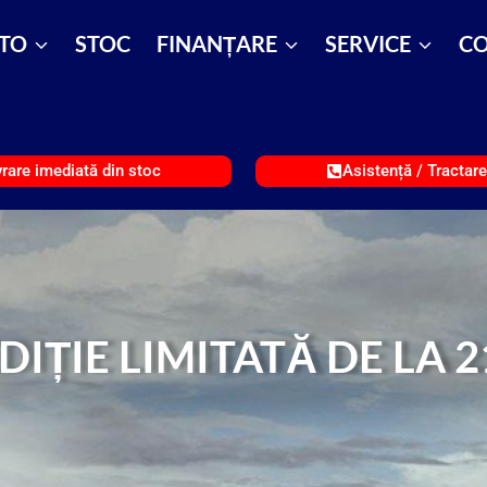
TO
STOC
FINANȚARE
SERVICE
CO
vrare imediată din stoc
Asistență / Tractar
IȚIE LIMITATĂ DE LA 2